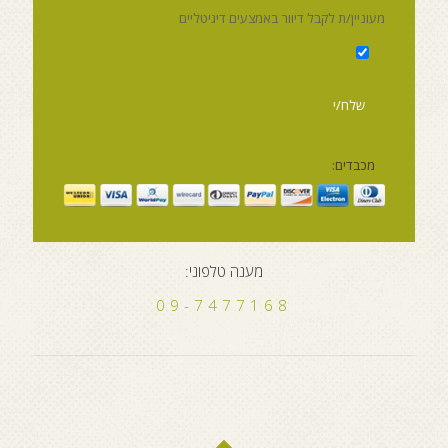
מעוניין/ת לקבל דיוור באמצעים דיגיטליים
מכבדים:
מענה טלפוני:
09-7477168