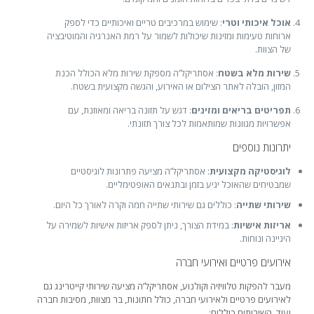
אוכל איכותי וטרי
: שימוש במרכיבים טריים ואיכותיים כדי לספק
ארוחות טעימות ומזינות שיכולות לשמור על רמת האנרגיה והמוטיבציה
של הצוות.
שירות מלא בשטח
: אסתריקל’ה מספקת שירות מלא הכולל הכנת
המזון, הובלה לאתר הצילום או האירוע, והגשה מקצועית בשטח.
תפריטים בריאים ומזינים
: דגש על תזונה בריאה ומאוזנת, עם
אפשרויות מגוונות שמותאמות לכל צורך תזונתי.
יתרונות נוספים
לוגיסטיקה מקצועית
: אסתריקל’ה מציעה פתרונות לוגיסטיים
שמבטיחים שהאוכל יגיע בזמן ובתנאים האופטימליים.
שירותי שתייה
: כוללים גם שירותי שתייה חמה וקרה לאורך כל היום.
אריזות אישיות
: במידת הצורך, ניתן לספק אריזות אישיות לשמירה על
היגיינה ונוחות.
אירועים פרטיים ואירועי חברה
מעבר להפקות טלוויזיה וקולנוע, אסתריקל’ה מציעה שירותי קייטרינג גם
לאירועים פרטיים ולאירועי חברה, כולל חתונות, בר מצוות, מסיבות חברה
ועוד. השירותים כוללים: