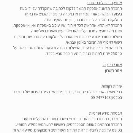
אספקה והובלת המוצר:
החברה תדאג לאספקת המוצר ללקוח לכתובת שהוקלדה על ידו בעת
ביצוע הרכישה באתר מכירות או נמסרה טלפונית ושנמצאת באיזור
החלוקה המוגדר על ידי החברה, תוך יום עסקים אחד.
החברה לא תהא אחראית לכל איחור ו/או עיכוב באספקה ו/או אי-אספקה,
שנגרמה כתוצאה מכוח עליון ו/או מאירועים שאינם בשליטתה.
משלוח המוצר יבוצע לכתובת שנמסרה ע"י הלקוח בעת הרכישה, והלקוח
רשאי לאסוף את המוצר באופן עצמאי.
מחיר המוצר כולל את עלות המשלוח במידה ובוצעה ההזמנה/הרכישה על
סך 250 ש"ח לפחות בגבולות העיר כפר סבא בלבד.
איזורי חלוקה:
איזור השרון
שירות לקוחות
בכל שאלה או בירור לגבי המוצר, ניתן לפנות אל נציגי השירות של החברה
בטלפון 09-7477168‏‏
אבטחת מידע ופרטיות
החברה, כמו גם חברות אחיות וגורמי משנה נוספים הפועלים מטעם
החברה ובהתאם לאותם הסטנדרטים, רשאיות להשתמש במידע המופיע
בטופס על מנת להביא לך את המידע והשירותים המבוקשים. מידע אישי זה