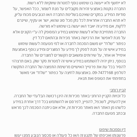
לא ייחשף ולא ייעשה בו שימוש נוסף למטרות שיווקיות ללא רשות.
החברה נוקטת באמצעי זהירות מקובלים על מנת לשמור, ככל האפשר, על
סודיות המידע. במקרים שאינם בשליטת החברה ו/או הנובעים מכוח עליון,
לא תהא החברה אחראית לכל נזק מכל סוג שהוא, ישר או עקיף, שייגרם
ללקוח, אם מידע זה יאבד ו/או יעשה בו שימוש לא מורשה.
החברה מתחייבת שלא לעשות שימוש במידע המסופק לה ע"י הקונים אלא
על מנת לאפשר את הרכישה באתר מכירות ובהתאם לכל דין.
כפתור "שלח" יש משום הסכמה לחברה או למי מטעמה לעשות שימוש
במידע אישי זה על מנת לספק לך מידע על המוצרים ומידע נוסף באמצעות
אימייל או אחר, על שירותים ומשאבים הקשורים למוצרים של החברה.
בנוסף, ניתן יהיה להשתמש במידע אישי זה למטרות סקר שוק. באם תרצה/י
להסיר בכל עת את פרטייך האישיים מרשימת התפוצה של החברה התקשרו
לטלפון: 09-7477168‏. באמצעות לחיצה על כפתור "שלח" אני מאשר
בחתימתי את הטופס ואת תנאיו.
קניין רוחני
כל זכויות הקניין הרוחני באתר מכירות זה הינן רכושה הבלעדי של החברה.
אין להעתיק, לשכפל, להפיץ, לפרסם או להשתמש בכל דרך אחרת במידע
כלשהו מן האתר ו/או מאתר מכירות זה, אלא אם ניתנה הסכמה לכך מראש
ובכתב מטעם החברה.
דין וסמכות שיפוט
פרשנותו ואכיפתו של תקנון זה ו/או כל פעולה או סכסוך הנובע ממנו יעשו