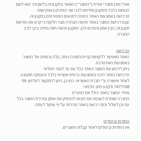
אוכל מוכן ומוצרי אפייה ("המוצר") האמור בתקנון זה בלשון זכר הוא לשם
הנוחות בלבד והתקנון מתייחס לבני שני המינים באופן שווה.
הרכישה באמצעות האתר כפופה לתנאים המפורטים בתקנון זה.
עצם רכישת המוצר באתר תהווה הצהרה מצד הלקוח כי קרא את הוראות
תקנון זה, הבין אותן והסכים להן. התקנון מהווה חוזה מחייב בינך לבין
החברה.
הרכישה
האתר מאפשר ללקוחות קנייה/הזמנה נוחה, קלה ובטוחה של המוצר
באמצעות האינטרנט.
ניתן לרכוש את המוצר באתר בכל עת עד לגמר המלאי.
הרכישה באתר הינה באמצעות כרטיס אשראי בלבד והעסקה תתבצע
לאחר אישורה ע"י חברת האשראי. כמו כן, ניתן להתקשר לטלפון 09-
7477168‏ ולבצע חיוב טלפוני.
מחיר המוצר באתר כולל את המע"מ.
החברה שומרת לעצמה את הזכות להפסיק את שיווק ומכירת המוצר בכל
עת וכן לשלול זכות רכישה באתר מכירות על פי שיקול דעתה.
החזרות וביטולים
אין החזרות וביטולים לאחר קבלת המוצרים.