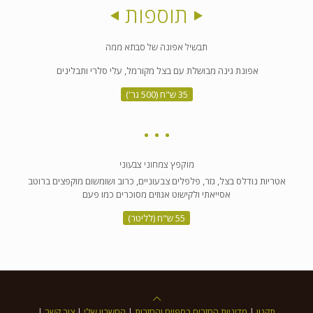
תוספות
תבשיל אפונה של סבתא ממה
אפונת גינה מבושלת עם בצל מקורמל, עלי סלרי ותבלינים
35 ש"ח (500 גר')
מוקפץ צמחוני צבעוני
אטריות נודלס בצל, גזר, פלפלים צבעוניים, כרוב ושומשום מוקפצים ברוטב
אסייאתי ולקישוט אגוזים מסוכרים כמו פעם
55 ש"ח (לליטר)
תקנון
|
מדיניות החזרים כספיים והחזרות
|
החשבון שלי
|
צור קשר
|