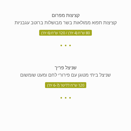
קציצות מפרום
קציצות תפוא ממולאות בשר מבושלות ברוטב עגבניות
80 ש"ח (4 יח') / 120 ש"ח (6 יח')
שניצל פריך
שניצל ביתי מטוגן עם פירורי לחם ומעט שומשום
120 ש"ח לליטר (6-7 יח')