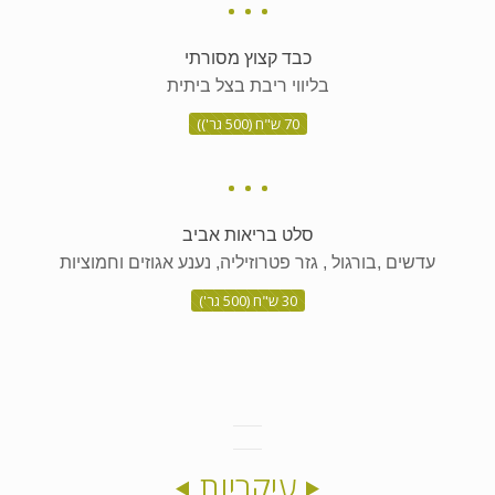
כבד קצוץ מסורתי
בליווי ריבת בצל ביתית
70 ש"ח (500 גר'))
סלט בריאות אביב
עדשים ,בורגול , גזר פטרוזיליה, נענע אגוזים וחמוציות
30 ש"ח (500 גר')
עיקריות